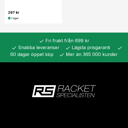
267 kr
I lager
Fri frakt från 699 kr
check
Snabba leveranser
Lägsta prisgaranti
check
check
check
60 dagar öppet köp
Mer än 365 000 kunder
check