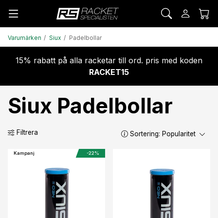
Varumärken
Siux
Padelbollar
15% rabatt på alla racketar till ord. pris med koden
RACKET15
Siux Padelbollar
Filtrera
Sortering:
Popularitet
Kampanj
-22%