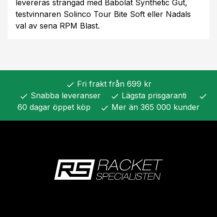
levereras strängad med Babolat Synthetic Gut,
testvinnaren Solinco Tour Bite Soft eller Nadals
val av sena RPM Blast.
Fri frakt från 699 kr
check
Snabba leveranser
Lägsta prisgaranti
check
check
check
60 dagar öppet köp
Mer än 365 000 kunder
check