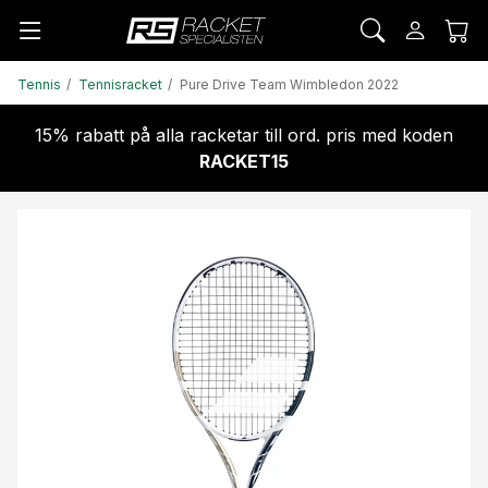
Tennis
Tennisracket
Pure Drive Team Wimbledon 2022
15% rabatt på alla racketar till ord. pris med koden
RACKET15