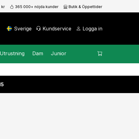
 kr
365 000+ nöjda kunder
Butik & Öppettider
Sverige
Kundservice
Logga in
Utrustning
Dam
Junior
15