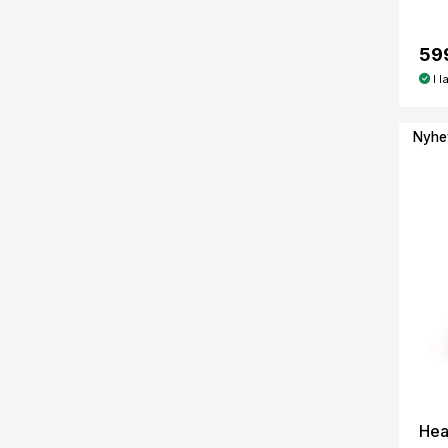
59
I l
Nyhe
Hea