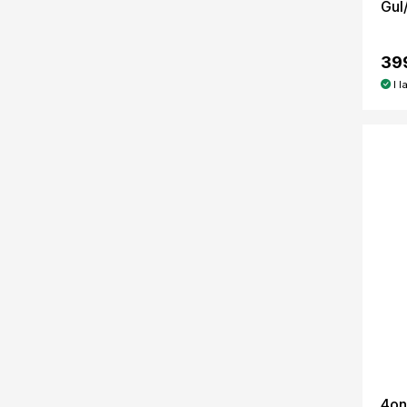
Gul
39
I l
4on