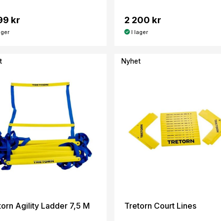
99 kr
2 200 kr
ager
I lager
t
Nyhet
torn Agility Ladder 7,5 M
Tretorn Court Lines