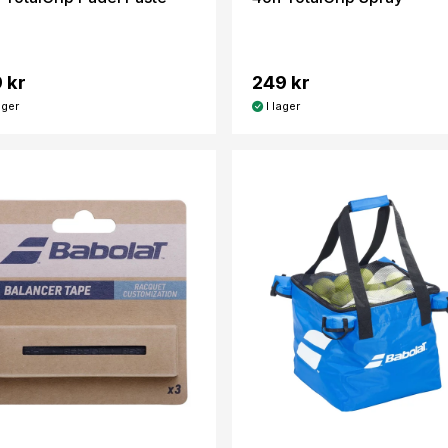
 kr
249 kr
ager
I lager