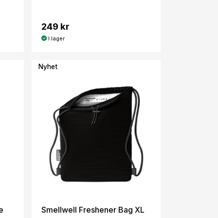
249 kr
I lager
Nyhet
e
Smellwell Freshener Bag XL