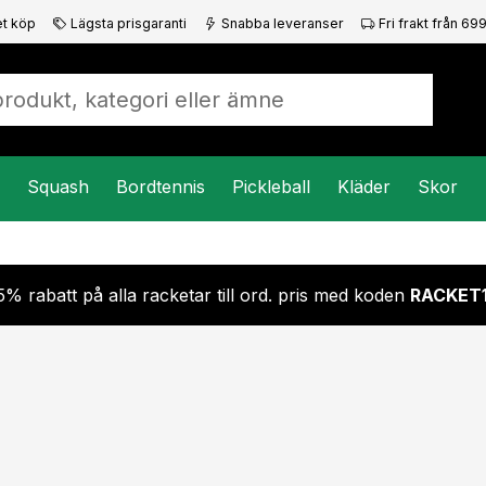
t köp
Lägsta prisgaranti
Snabba leveranser
Fri frakt från 699
Squash
Bordtennis
Pickleball
Kläder
Skor
5% rabatt på alla racketar till ord. pris med koden
RACKET