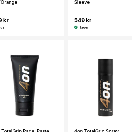
/Orange
Sleeve
9 kr
549 kr
ager
I lager
 TotalGrip Padel Paste
4on TotalGrip Spray