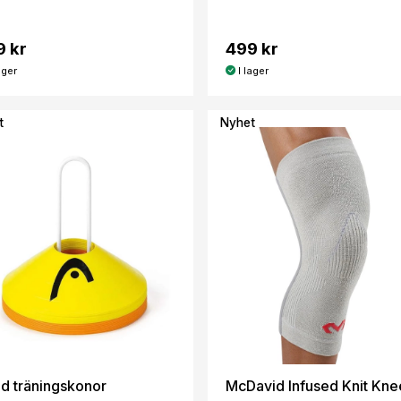
9 kr
499 kr
ager
I lager
t
Nyhet
d träningskonor
McDavid Infused Knit Kne