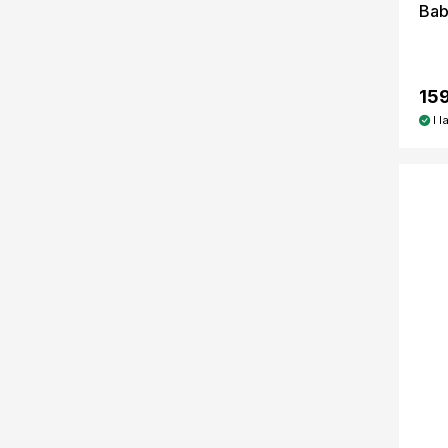
Bab
159
I l