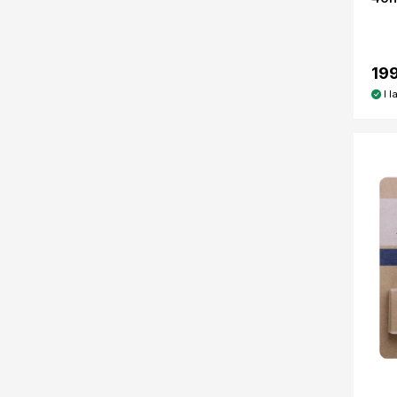
199
I l