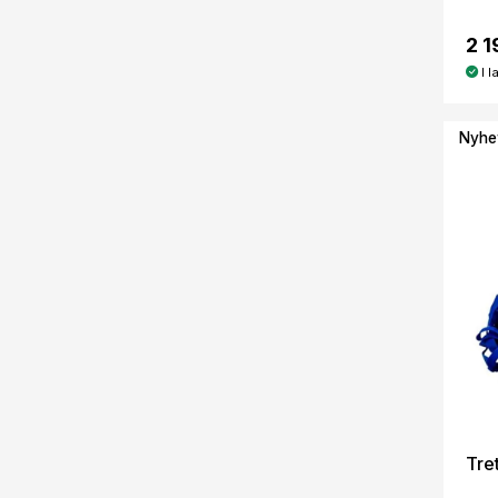
2 1
I l
Nyhe
Tre