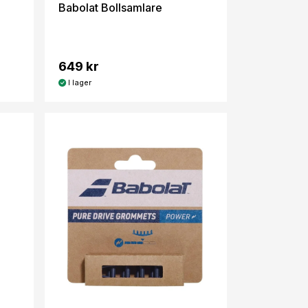
Babolat Bollsamlare
649 kr
I lager