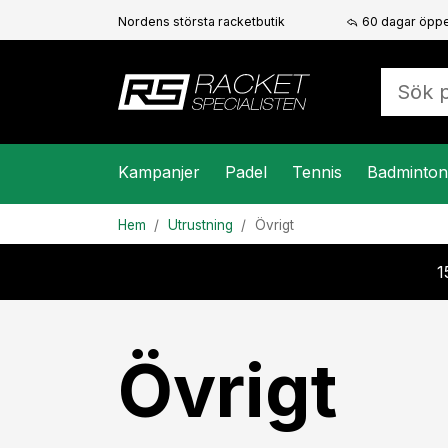
Nordens största racketbutik
60 dagar öppe
Kampanjer
Padel
Tennis
Badminton
Hem
Utrustning
Övrigt
1
Övrigt