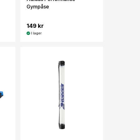
Gympåse
149 kr
I lager