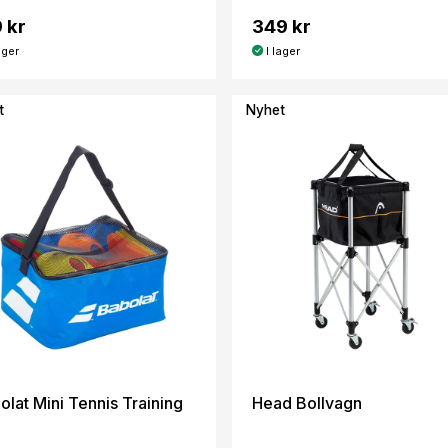
 kr
349 kr
ager
I lager
t
Nyhet
olat Mini Tennis Training
Head Bollvagn