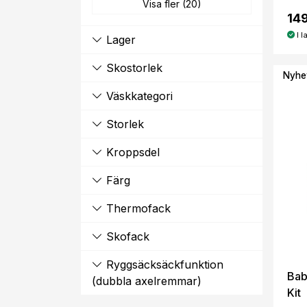
Visa fler (20)
149
I l
Lager
Skostorlek
Nyhe
Väskkategori
Storlek
Kroppsdel
Färg
Thermofack
Skofack
Ryggsäcksäckfunktion
Bab
(dubbla axelremmar)
Kit