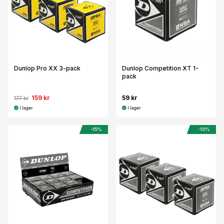
Dunlop Pro XX 3-pack
Dunlop Competition XT 1-
pack
159 kr
59 kr
177 kr
I lager
I lager
-15%
-10%