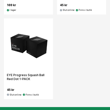
169 kr
45 kr
I lager
Slut online
Finns i butik
EYE Progress Squash Ball
Red Dot 1-PACK
45 kr
Slut online
Finns i butik