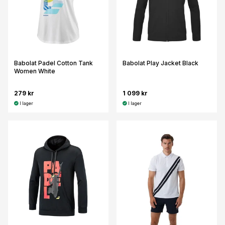
Babolat Padel Cotton Tank
Babolat Play Jacket Black
Women White
279 kr
1 099 kr
I lager
I lager