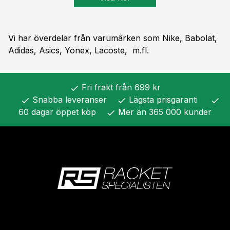
Vi har överdelar från varumärken som Nike, Babolat,
Adidas, Asics, Yonex, Lacoste, m.fl.
Fri frakt från 699 kr
check
Snabba leveranser
Lägsta prisgaranti
check
check
check
60 dagar öppet köp
Mer än 365 000 kunder
check