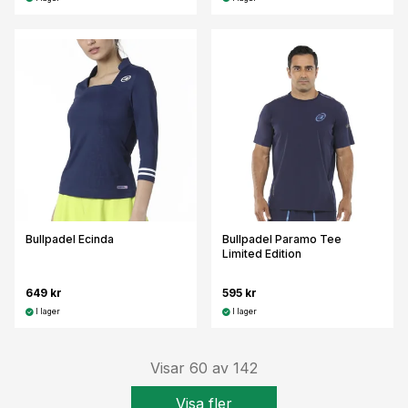
Bullpadel Ecinda
Bullpadel Paramo Tee
Limited Edition
649 kr
595 kr
I lager
I lager
Visar
60
av
142
Visa fler