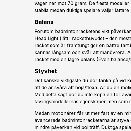
väger ner mot 70 gram. De flesta modeller å
stabila medan duktiga spelare väljer lättar
Balans
Förutom badmintonracketens vikt påverkar b
Head Light (lätt i rackethuvudet – den mest
racket som är framtungt ger en bättre fart 
kännas långsam och svår att manövrera. Är d
racket med en lägre balans (Even balance/
Styvhet
Det kanske viktigaste du bör tänka på vid k
att de är svåra att böja/flexa. Är du en mot
Med detta sagt bör du inte köpa en för av
tävlingsmodellernas egenskaper men som erb
Medan motionärer får ut mer fart av en min
avancerade badmintonracketarna är styva el
mindre påverkan vid bollträff. Duktiga spel