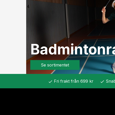
Badmintonr
Se sortimentet
Fri frakt från 699 kr
Snab
check
check