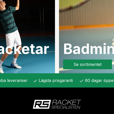
acketar
Badmin
Se sortimentet
ba leveranser
Lägsta prisgaranti
60 dagar öppe
check
check