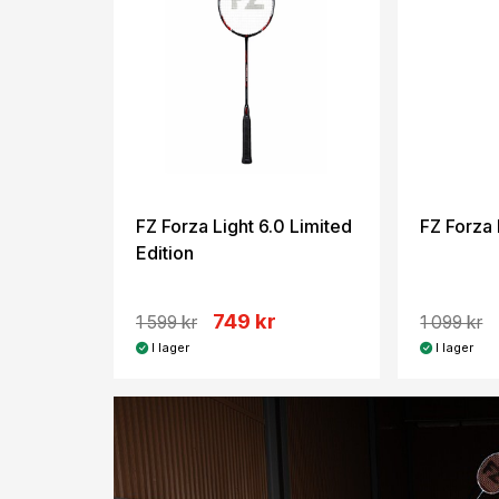
FZ Forza Light 6.0 Limited
FZ Forza 
Edition
749 kr
1 599 kr
1 099 kr
I lager
I lager