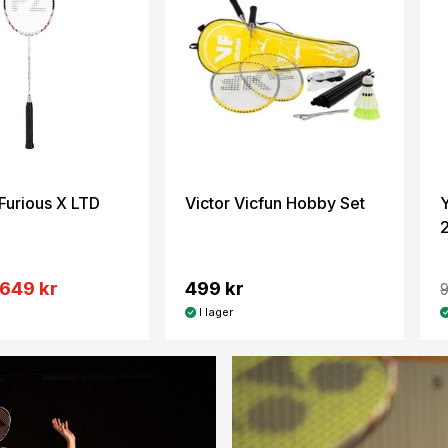
Furious X LTD
Victor Vicfun Hobby Set
649 kr
499 kr
9
I lager