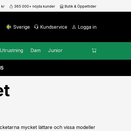
 kr
365 000+ nöjda kunder
Butik & Öppettider
Sverige
Kundservice
Logga in
Utrustning
Dam
Junior
15
et
acketarna mycket lättare och vissa modeller