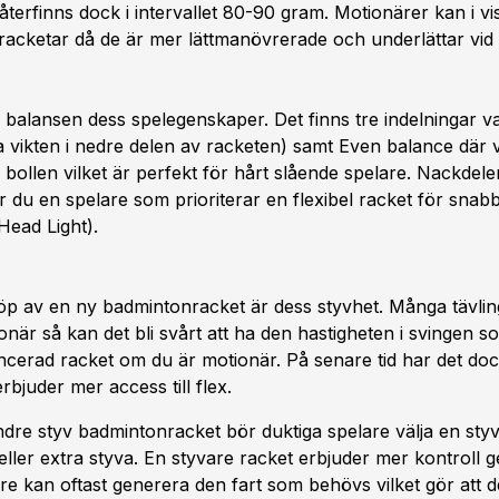
terfinns dock i intervallet 80-90 gram. Motionärer kan i v
e racketar då de är mer lättmanövrerade och underlättar vid
alansen dess spelegenskaper. Det finns tre indelningar va
a vikten i nedre delen av racketen) samt Even balance där v
i bollen vilket är perfekt för hårt slående spelare. Nackde
u en spelare som prioriterar en flexibel racket för snabbt 
Head Light).
öp av en ny badmintonracket är dess styvhet. Många tävling
ionär så kan det bli svårt att ha den hastigheten i svingen s
ancerad racket om du är motionär. På senare tid har det d
juder mer access till flex.
dre styv badmintonracket bör duktiga spelare välja en styv
ler extra styva. En styvare racket erbjuder mer kontroll g
are kan oftast generera den fart som behövs vilket gör att