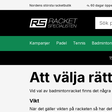
Nordens största racketbutik
60 dagar öppe
Kampanjer
Padel
Tennis
Badminton
1
Att välja rä
Vid val av badmintonracket finns det några 
Vikt
När det gäller vikten på racketen så har de