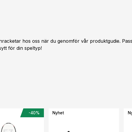
nracketar hos oss när du genomför vår produktgudie. Passa
tt för din speltyp!
-40%
Nyhet
N