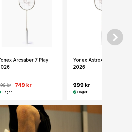
Yonex Arcsaber 7 Play
Yonex Astrox 77 Play
2026
2026
749 kr
999 kr
99 kr
I lager
I lager