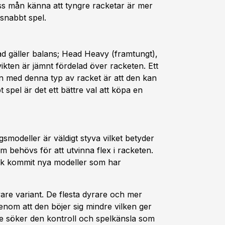
iss mån känna att tyngre racketar är mer
 snabbt spel.
d gäller balans; Head Heavy (framtungt),
ikten är jämnt fördelad över racketen. Ett
len med denna typ av racket är att den kan
spel är det ett bättre val att köpa en
smodeller är väldigt styva vilket betyder
om behövs för att utvinna flex i racketen.
ock kommit nya modeller som har
are variant. De flesta dyrare och mer
enom att den böjer sig mindre vilken ger
 de söker den kontroll och spelkänsla som