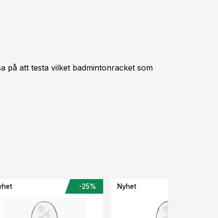
 på att testa vilket badmintonracket som
yhet
-25%
Nyhet