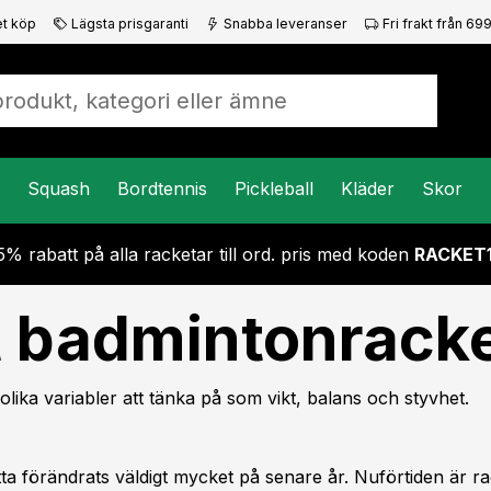
t köp
Lägsta prisgaranti
Snabba leveranser
Fri frakt från 699
Squash
Bordtennis
Pickleball
Kläder
Skor
5% rabatt på alla racketar till ord. pris med koden
RACKET
tt badmintonrack
olika variabler att tänka på som vikt, balans och styvhet.
tta förändrats väldigt mycket på senare år. Nuförtiden är r