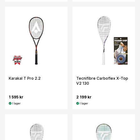
Karakal T Pro 2.2
Tecnifibre Carboflex X-Top
V2 130
1 595 kr
2 199 kr
I lager
I lager