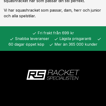
squashracket här som passar din stil perfekt.
Vi har squashracket som passar, dam, herr och junior
och alla spelstilar.
Fri frakt från 699 kr
check
Snabba leveranser
Lägsta prisgaranti
check
check
check
60 dagar öppet köp
Mer än 365 000 kunder
check