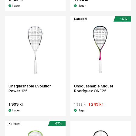
I lager
I lager
Kampanj
-37%
Unsquashable Evolution
Unsquashable Miguel
Power 125
Rodríguez ONE25
1 999 kr
1 249 kr
1 999 kr
I lager
I lager
Kampanj
-37%