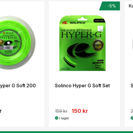
-5%
K
Hyper G Soft 200
Solinco Hyper G Soft Set
r
150 kr
159 kr
2
I lager