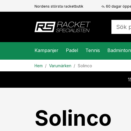
Nordens största racketbutik
60 dagar öppe
Kampanjer
Padel
Tennis
Badminton
Hem
Varumärken
Solinco
1
Solinco