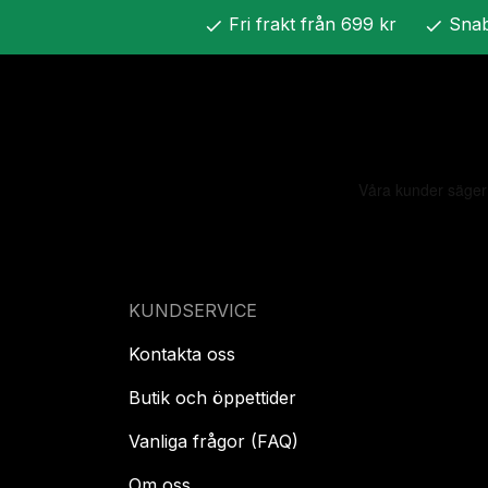
Fri frakt från 699 kr
Snab
check
check
KUNDSERVICE
Kontakta oss
Butik och öppettider
Vanliga frågor (FAQ)
Om oss