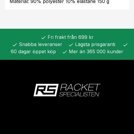
Material: 90% polyester 10% elastane 150 g
Fri frakt från 699 kr
check
Snabba leveranser
Lägsta prisgaranti
check
check
check
60 dagar öppet köp
Mer än 365 000 kunder
check