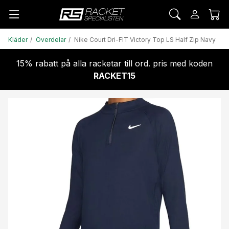
Kläder
Överdelar
Nike Court Dri-FIT Victory Top LS Half Zip Navy
15% rabatt på alla racketar till ord. pris med koden
RACKET15