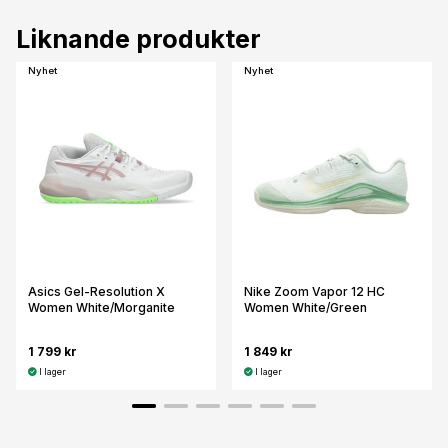
Liknande produkter
Nyhet
Nyhet
Asics Gel-Resolution X
Nike Zoom Vapor 12 HC
Women White/Morganite
Women White/Green
1 799 kr
1 849 kr
I lager
I lager