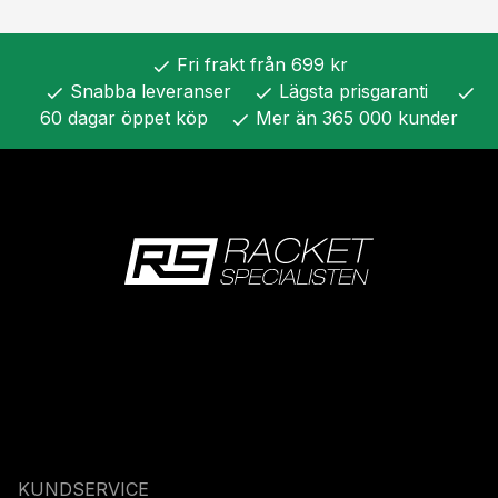
Fri frakt från 699 kr
check
Snabba leveranser
Lägsta prisgaranti
check
check
check
60 dagar öppet köp
Mer än 365 000 kunder
check
KUNDSERVICE