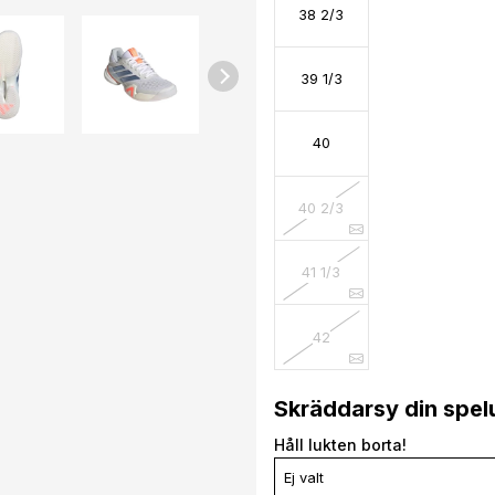
38 2/3
39 1/3
40
40 2/3
41 1/3
42
Skräddarsy din spel
Håll lukten borta!
Ej valt