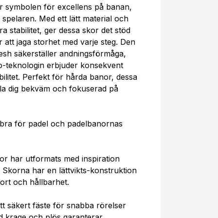
r symbolen för excellens på banan,
pelaren. Med ett lätt material och
 stabilitet, ger dessa skor det stöd
att jaga storhet med varje steg. Den
esh säkerställer andningsförmåga,
o-teknologin erbjuder konsekvent
bilitet. Perfekt för hårda banor, dessa
ålla dig bekväm och fokuserad på
 bra för padel och padelbanornas
or har utformats med inspiration
 Skorna har en lättvikts-konstruktion
fort och hållbarhet.
tt säkert fäste för snabba rörelser
d krage och plös garanterar