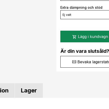
Extra dämpning och stöd
Ej valt
Lägg i kundvagn
shopping_cart
Är din vara slutsåld
Bevaka lagerstat
tion
Lager