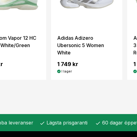
om Vapor 12 HC
Adidas Adizero
A
White/Green
Ubersonic 5 Women
3
White
R
kr
1 749 kr
1
I lager
ba leveranser
Lägsta prisgaranti
60 dagar öppe
check
check