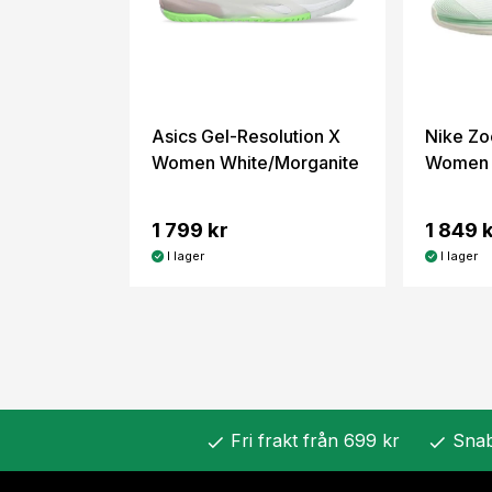
Asics Gel-Resolution X
Nike Zo
Women White/Morganite
Women 
1 799 kr
1 849 
I lager
I lager
Fri frakt från 699 kr
Snab
check
check