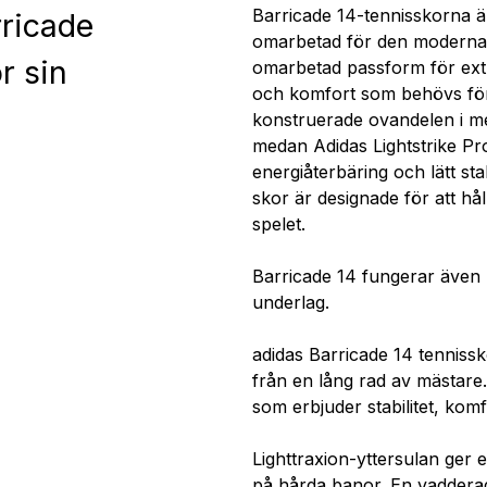
Barricade 14-tennisskorna ä
rricade
omarbetad för den moderna s
r sin
omarbetad passform för extra
och komfort som behövs för 
konstruerade ovandelen i m
medan Adidas Lightstrike Pr
energiåterbäring och lätt sta
skor är designade för att h
spelet.
Barricade 14 fungerar även
underlag.
adidas Barricade 14 tennissk
från en lång rad av mästare.
som erbjuder stabilitet, kom
Lighttraxion-yttersulan ger e
på hårda banor. En vaddera