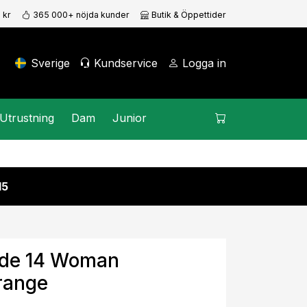
 kr
365 000+ nöjda kunder
Butik & Öppettider
Sverige
Kundservice
Logga in
Utrustning
Dam
Junior
15
ade 14 Woman
range