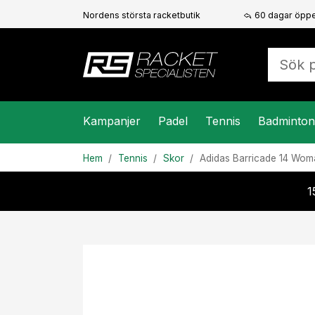
Nordens största racketbutik
60 dagar öppe
Kampanjer
Padel
Tennis
Badminton
Hem
Tennis
Skor
Adidas
Barricade 14 Wo
1