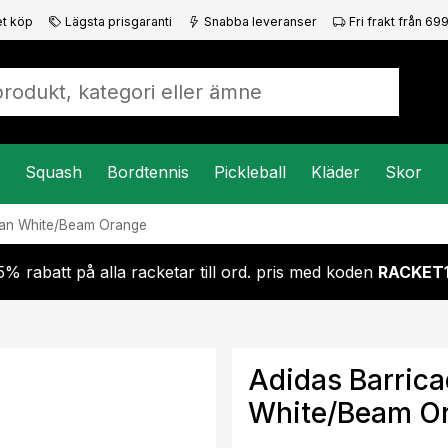
t köp
Lägsta prisgaranti
Snabba leveranser
Fri frakt från 699
Squash
Bordtennis
Pickleball
Kläder
Skor
man White/Beam Orange
5% rabatt på alla racketar till ord. pris med koden
RACKET
Adidas Barric
White/Beam O