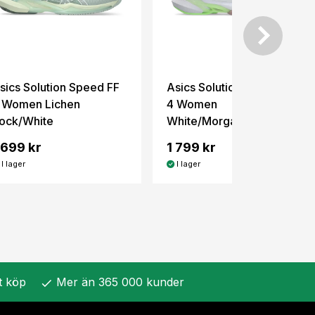
sics Solution Speed FF
Asics Solution Speed FF
 Women Lichen
4 Women
ock/White
White/Morganite
 699 kr
1 799 kr
I lager
I lager
t köp
Mer än 365 000 kunder
check