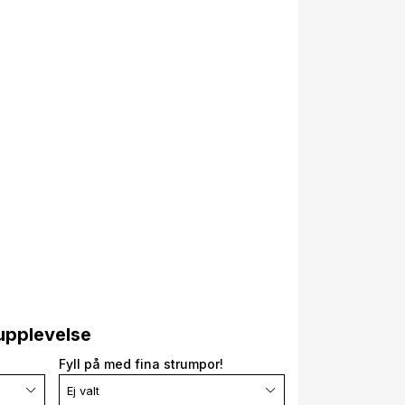
upplevelse
Fyll på med fina strumpor!
Ej valt