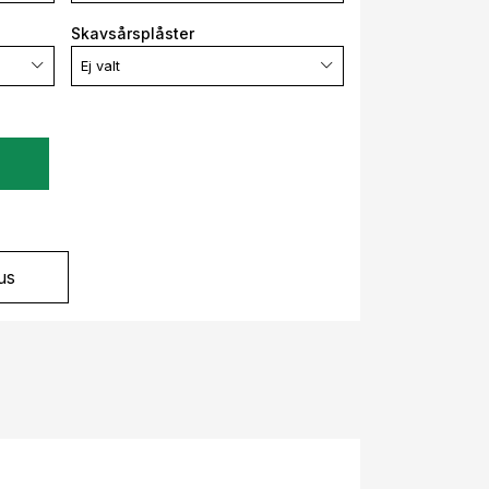
Skavsårsplåster
Ej valt
?
us