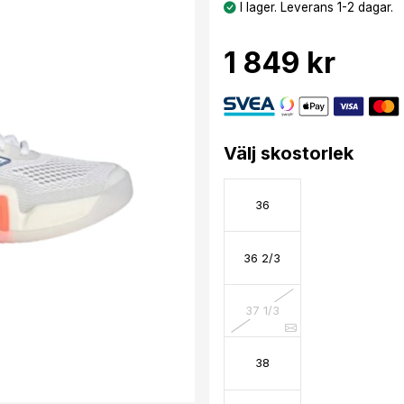
I lager. Leverans 1-2 dagar.
1 849 kr
Välj skostorlek
36
36 2/3
37 1/3
38