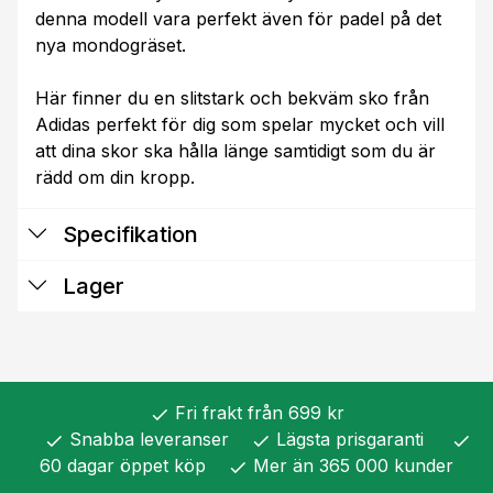
denna modell vara perfekt även för padel på det
nya mondogräset.
Här finner du en slitstark och bekväm sko från
Adidas perfekt för dig som spelar mycket och vill
att dina skor ska hålla länge samtidigt som du är
rädd om din kropp.
Specifikation
Lager
Fri frakt från 699 kr
check
Snabba leveranser
Lägsta prisgaranti
check
check
check
60 dagar öppet köp
Mer än 365 000 kunder
check