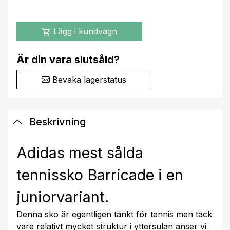
Lägg i kundvagn
shopping_cart
Är din vara slutsåld?
Bevaka lagerstatus
Beskrivning
Adidas mest sålda
tennissko Barricade i en
juniorvariant.
Denna sko är egentligen tänkt för tennis men tack
vare relativt mycket struktur i yttersulan anser vi