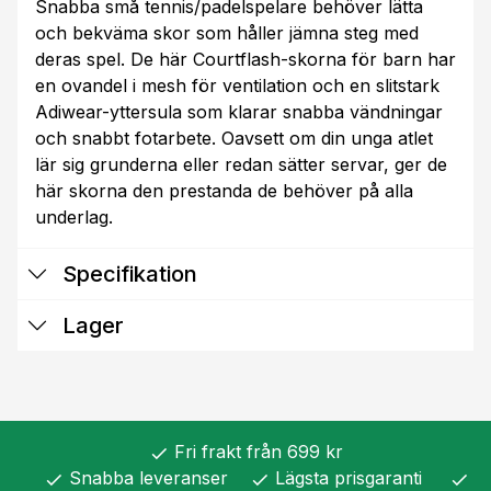
Snabba små tennis/padelspelare behöver lätta
och bekväma skor som håller jämna steg med
deras spel. De här Courtflash-skorna för barn har
en ovandel i mesh för ventilation och en slitstark
Adiwear-yttersula som klarar snabba vändningar
och snabbt fotarbete. Oavsett om din unga atlet
lär sig grunderna eller redan sätter servar, ger de
här skorna den prestanda de behöver på alla
underlag.
Specifikation
Lager
Fri frakt från 699 kr
check
Snabba leveranser
Lägsta prisgaranti
check
check
check