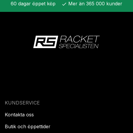
60 dagar öppet köp
Mer än 365 000 kunder
check
KUNDSERVICE
Kontakta oss
Butik och öppettider