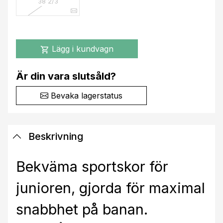
38 2/3
Lägg i kundvagn
shopping_cart
Är din vara slutsåld?
Bevaka lagerstatus
Beskrivning
Bekväma sportskor för
junioren, gjorda för maximal
snabbhet på banan.