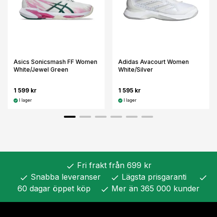
Asics Sonicsmash FF Women
Adidas Avacourt Women
White/Jewel Green
White/Silver
1 599 kr
1 595 kr
I lager
I lager
Fri frakt från 699 kr
check
Snabba leveranser
Lägsta prisgaranti
check
check
check
60 dagar öppet köp
Mer än 365 000 kunder
check