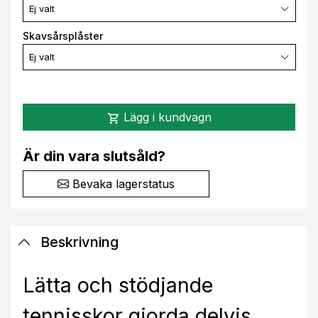
Ej valt
Skavsårsplåster
Ej valt
Lägg i kundvagn
shopping_cart
Är din vara slutsåld?
Bevaka lagerstatus
Beskrivning
Lätta och stödjande
tennisskor gjorda delvis