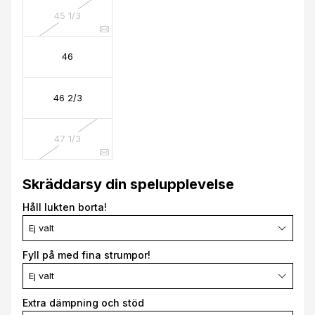
45 1/3
46
46 2/3
47 1/3
Skräddarsy din spelupplevelse
Håll lukten borta!
Ej valt
Fyll på med fina strumpor!
Ej valt
Extra dämpning och stöd