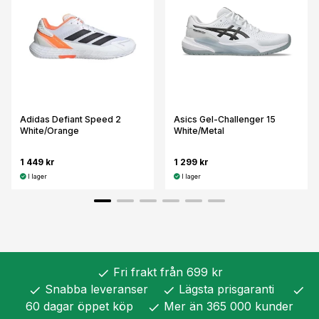
Adidas Defiant Speed 2
Asics Gel-Challenger 15
White/Orange
White/Metal
1 449 kr
1 299 kr
I lager
I lager
Fri frakt från 699 kr
check
Snabba leveranser
Lägsta prisgaranti
check
check
check
60 dagar öppet köp
Mer än 365 000 kunder
check