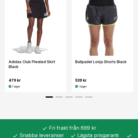
Adidas Club Pleated Skirt
Bullpadel Lonja Shorts Black
Black
479 kr
539 kr
I lager
I lager
Fri frakt från 699 kr
check
Snabba leveranser
Lägsta prisgaranti
check
check
check