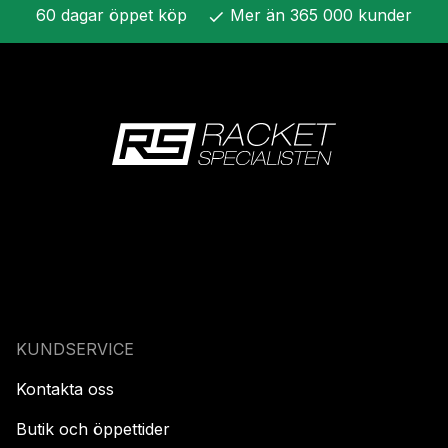
60 dagar öppet köp
Mer än 365 000 kunder
check
KUNDSERVICE
Kontakta oss
Butik och öppettider