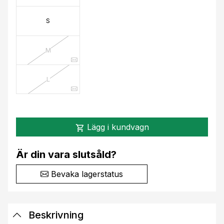
S
M
L
Lägg i kundvagn
shopping_cart
Är din vara slutsåld?
Bevaka lagerstatus
Beskrivning