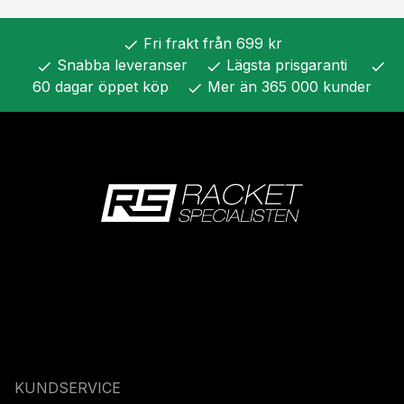
Fri frakt från 699 kr
check
Snabba leveranser
Lägsta prisgaranti
check
check
check
60 dagar öppet köp
Mer än 365 000 kunder
check
KUNDSERVICE