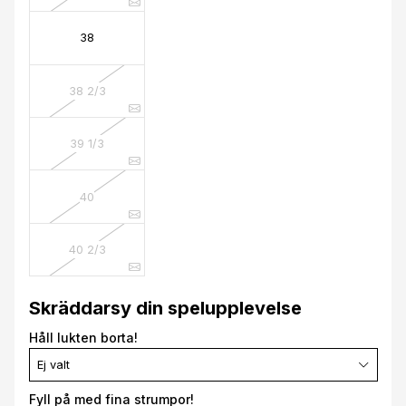
38
38 2/3
39 1/3
40
40 2/3
Skräddarsy din spelupplevelse
Håll lukten borta!
Ej valt
Fyll på med fina strumpor!