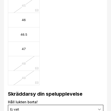
45
46
46.5
47
48
49
Skräddarsy din spelupplevelse
Håll lukten borta!
Ej valt