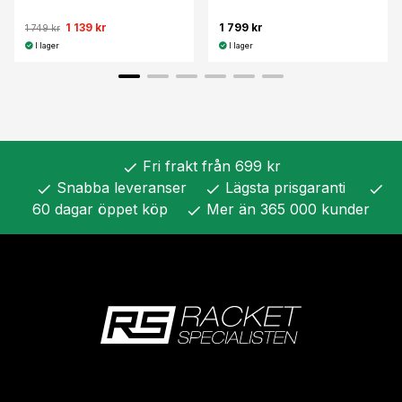
1 139 kr
1 799 kr
1 749 kr
I lager
I lager
Fri frakt från 699 kr
check
Snabba leveranser
Lägsta prisgaranti
check
check
check
60 dagar öppet köp
Mer än 365 000 kunder
check