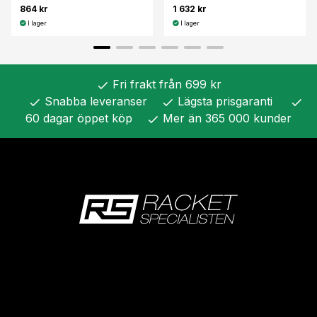
864 kr
1 632 kr
I lager
I lager
Fri frakt från 699 kr
check
Snabba leveranser
Lägsta prisgaranti
check
check
check
60 dagar öppet köp
Mer än 365 000 kunder
check