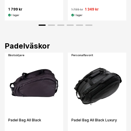
1 799 kr
1 349 kr
1 799 kr
I lager
I lager
Padelväskor
Bästsäljare
Personalfavorit
Padel Bag All Black
Padel Bag All Black Luxury