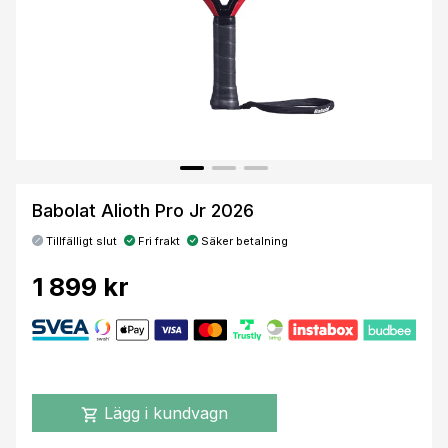
Babolat Alioth Pro Jr 2026
Tillfälligt slut
Fri frakt
Säker betalning
1 899 kr
Lägg i kundvagn
shopping_cart