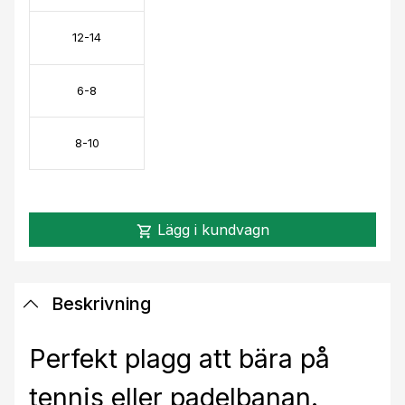
12-14
6-8
8-10
Lägg i kundvagn
shopping_cart
Beskrivning
Perfekt plagg att bära på
tennis eller padelbanan.