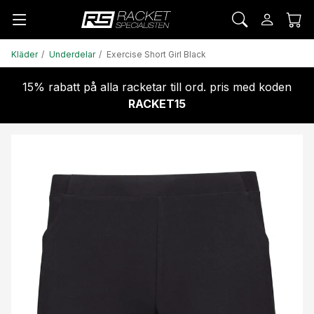
Kläder
Underdelar
Exercise Short Girl Black
15% rabatt på alla racketar till ord. pris med koden
RACKET15