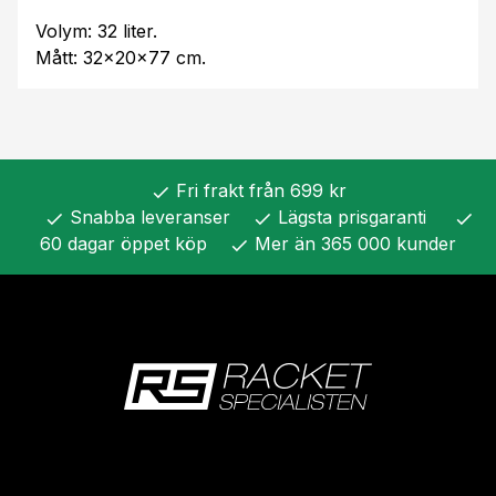
Volym: 32 liter.
Mått: 32x20x77 cm.
Fri frakt från 699 kr
check
Snabba leveranser
Lägsta prisgaranti
check
check
check
60 dagar öppet köp
Mer än 365 000 kunder
check