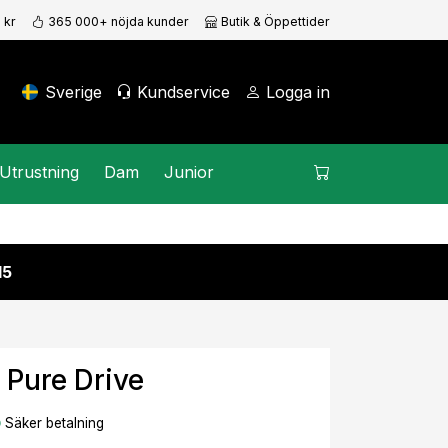
 kr
365 000+ nöjda kunder
Butik & Öppettider
Sverige
Kundservice
Logga in
Utrustning
Dam
Junior
15
 Pure Drive
Säker betalning