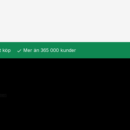
t köp
Mer än 365 000 kunder
check