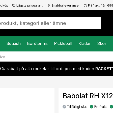
t köp
Lägsta prisgaranti
Snabba leveranser
Fri frakt från 699
Squash
Bordtennis
Pickleball
Kläder
Skor
ive
5% rabatt på alla racketar till ord. pris med koden
RACKET
Babolat RH X12
Tillfälligt slut
Fri frakt