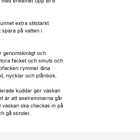
med enkelhet upp till 6
unnet extra slitstarkt
tt spara på vatten i
r genomskinligt och
 stora facket och smuts och
idofacken rymmer dina
l, nycklar och plånbok.
derade kuddar gör väskan
et är att axelremmarna går
el väskan ska checkas in på
och gå sönder.