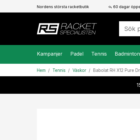
Nordens största racketbutik
60 dagar öppe
Kampanjer
Padel
Tennis
Badminton
Hem
Tennis
Väskor
Babolat
RH X12 Pure Dr
1