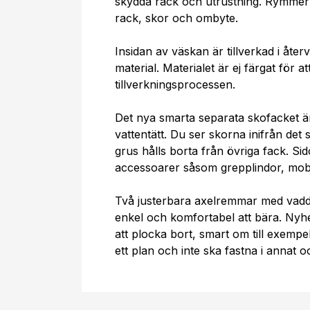
skydda rack och utrustning. Rymmer 
rack, skor och ombyte.
Insidan av väskan är tillverkad i återv
material. Materialet är ej färgat för a
tillverkningsprocessen.
Det nya smarta separata skofacket ä
vattentätt. Du ser skorna inifrån det
grus hålls borta från övriga fack. S
accessoarer såsom grepplindor, mobi
Två justerbara axelremmar med vad
enkel och komfortabel att bära. Nyh
att plocka bort, smart om till exemp
ett plan och inte ska fastna i annat 