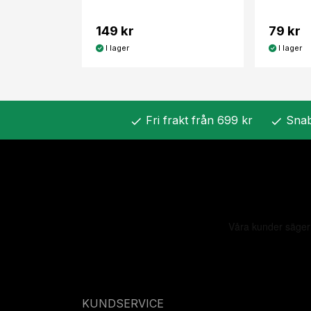
149 kr
79 kr
I lager
I lager
Fri frakt från 699 kr
Snab
check
check
KUNDSERVICE