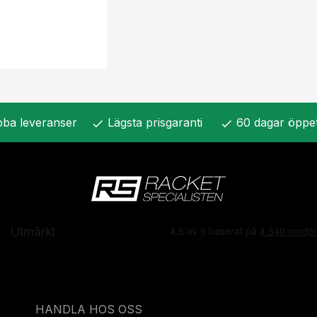
ba leveranser
Lägsta prisgaranti
60 dagar öppe
check
check
HANDLA HOS OSS