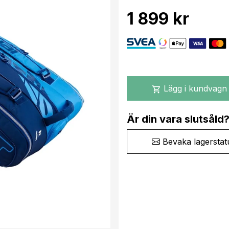
1 899 kr
Lägg i kundvagn
shopping_cart
Är din vara slutsåld
Bevaka lagerstat