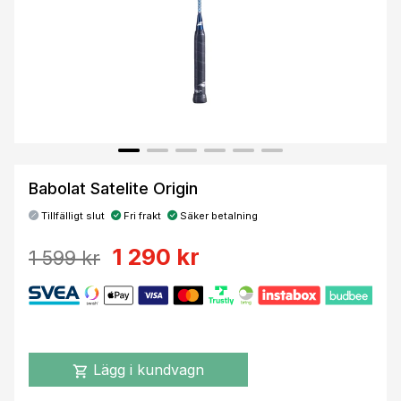
Babolat Satelite Origin
Tillfälligt slut
Fri frakt
Säker betalning
1 290 kr
1 599 kr
Lägg i kundvagn
shopping_cart