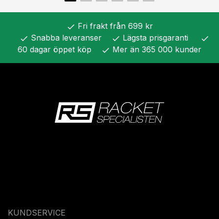
Fri frakt från 699 kr
check
Snabba leveranser
Lägsta prisgaranti
check
check
check
60 dagar öppet köp
Mer än 365 000 kunder
check
KUNDSERVICE