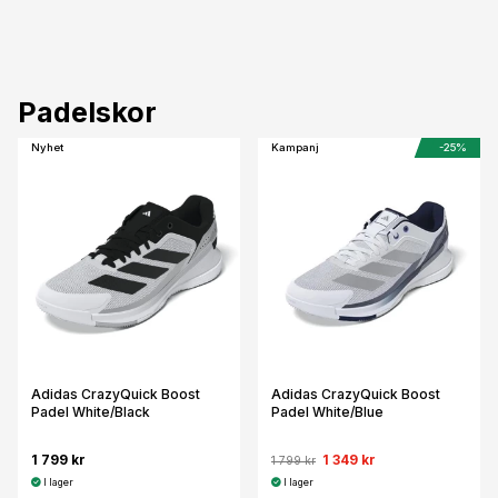
Padelskor
Nyhet
Kampanj
-25%
Adidas CrazyQuick Boost
Adidas CrazyQuick Boost
Padel White/Black
Padel White/Blue
1 799 kr
1 349 kr
1 799 kr
I lager
I lager