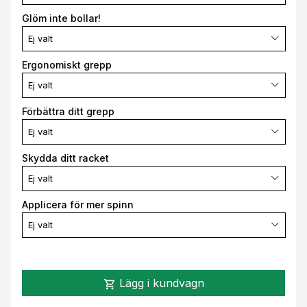
Glöm inte bollar!
Ej valt
Ergonomiskt grepp
Ej valt
Förbättra ditt grepp
Ej valt
Skydda ditt racket
Ej valt
Applicera för mer spinn
Ej valt
Lägg i kundvagn
shopping_cart