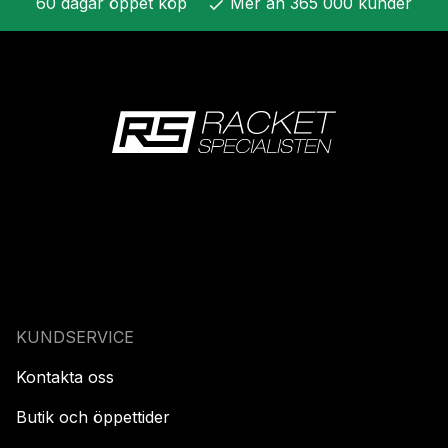
60 dagar öppet köp
Mer än 365 000 kunder
check
KUNDSERVICE
Kontakta oss
Butik och öppettider