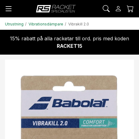
Utrustning
Vibrationsdämpare
Vibrakill 2.0
15% rabatt på alla racketar till ord. pris med koden
RACKET15