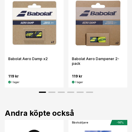
Babolat Aero Damp x2
Babolat Aero Dampener 2-
pack
119 kr
119 kr
I lager
I lager
Andra köpte också
Bästsäljare
-16%