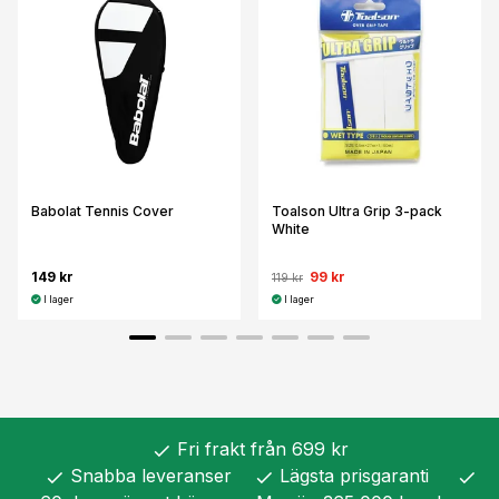
Babolat Tennis Cover
Toalson Ultra Grip 3-pack
White
149 kr
99 kr
119 kr
I lager
I lager
Fri frakt från 699 kr
check
Snabba leveranser
Lägsta prisgaranti
check
check
check