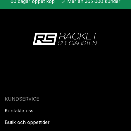
60 dagar öppet köp
Mer än 365 000 kunder
check
KUNDSERVICE
Kontakta oss
Butik och öppettider