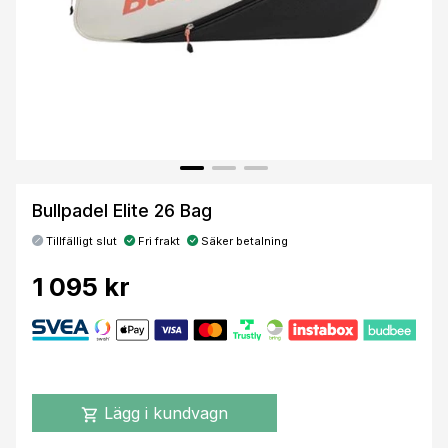
Bullpadel Elite 26 Bag
Tillfälligt slut
Fri frakt
Säker betalning
1 095 kr
Lägg i kundvagn
shopping_cart