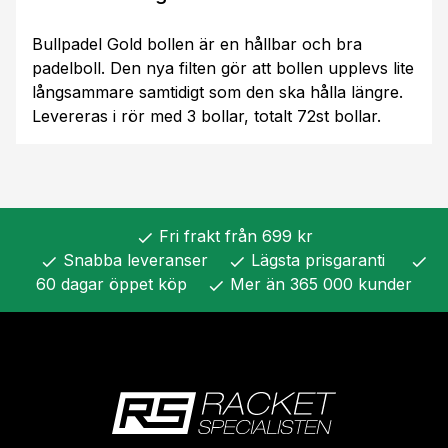
Bullpadel Gold bollen är en hållbar och bra
padelboll. Den nya filten gör att bollen upplevs lite
långsammare samtidigt som den ska hålla längre.
Levereras i rör med 3 bollar, totalt 72st bollar.
Fri frakt från 699 kr
check
Snabba leveranser
Lägsta prisgaranti
check
check
check
60 dagar öppet köp
Mer än 365 000 kunder
check