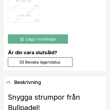
M (38-41)
L (44-46)
Lägg i kundvagn
shopping_cart
Är din vara slutsåld?
Bevaka lagerstatus
Beskrivning
Snygga strumpor från
Bullpadel!