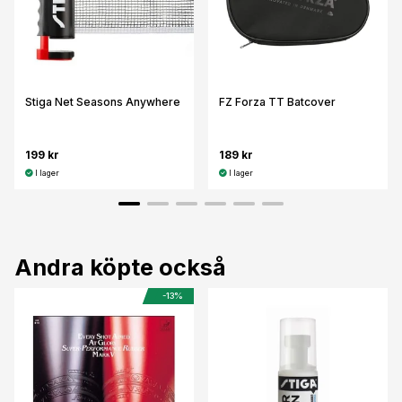
Stiga Net Seasons Anywhere
FZ Forza TT Batcover
199 kr
189 kr
I lager
I lager
Andra köpte också
-13%