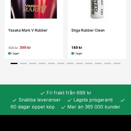
Yasaka Mark V Rubber
Stiga Rubber Clean
399 kr
149 kr
459 kr
I lager
I lager
Fri frakt från 699 kr
check
Snabba leveranser
Lägsta prisgaranti
check
check
check
60 dagar öppet köp
Mer än 365 000 kunder
check