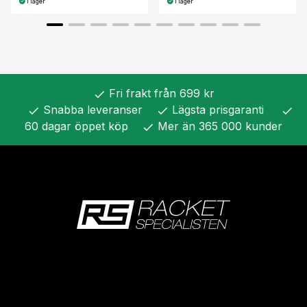
I lager
I lager
Fri frakt från 699 kr
check
Snabba leveranser
Lägsta prisgaranti
check
check
check
60 dagar öppet köp
Mer än 365 000 kunder
check