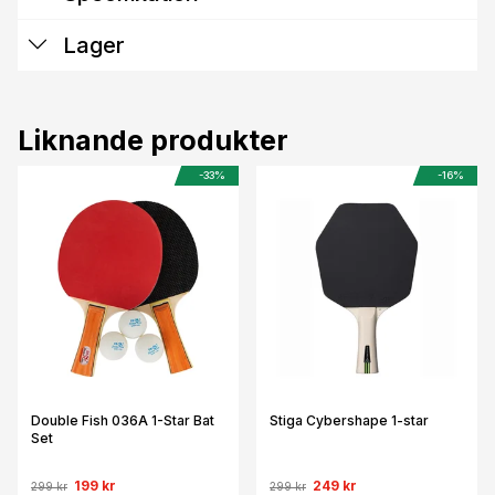
Lager
Liknande produkter
-33%
-16%
Double Fish 036A 1-Star Bat
Stiga Cybershape 1-star
Set
199 kr
249 kr
299 kr
299 kr