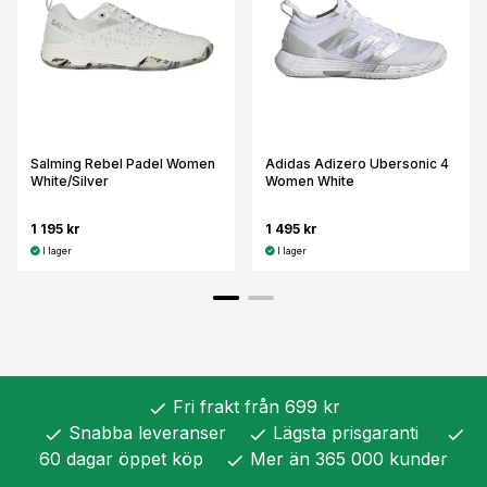
Salming Rebel Padel Women
Adidas Adizero Ubersonic 4
White/Silver
Women White
1 195 kr
1 495 kr
I lager
I lager
Fri frakt från 699 kr
check
Snabba leveranser
Lägsta prisgaranti
check
check
check
60 dagar öppet köp
Mer än 365 000 kunder
check