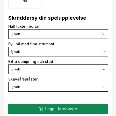
39
Skräddarsy din spelupplevelse
Håll lukten borta!
Ej valt
Fyll på med fina strumpor!
Ej valt
Extra dämpning och stöd
Ej valt
Skavsårsplåster
Ej valt
Lägg i kundvagn
shopping_cart