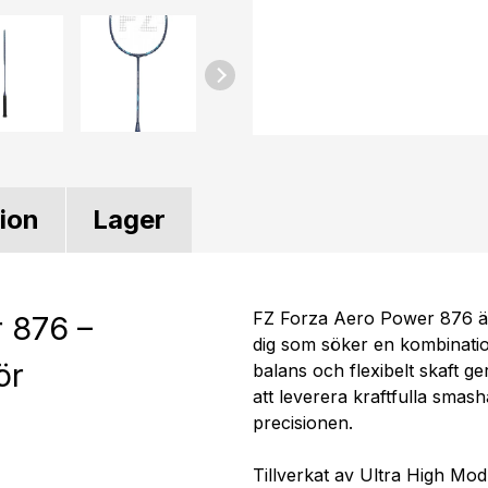
tion
Lager
FZ Forza Aero Power 876 är
 876 –
dig som söker en kombinatio
ör
balans och flexibelt skaft g
att leverera kraftfulla sma
precisionen.
Tillverkat av Ultra High Mod