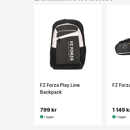
FZ Forza Play Line
FZ Forz
Backpack
799 kr
1 149 k
I lager
I lager