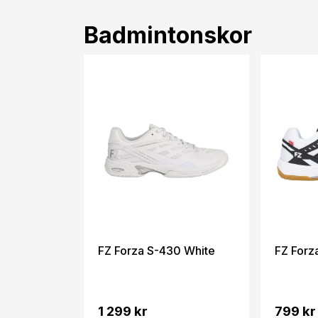
Badmintonskor
FZ Forza S-430 White
FZ Forz
1 299 kr
799 kr