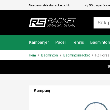
Nordens största racketbutik
60 dagar öppe
Kampanjer
Padel
Tennis
Badminton
Hem
Badminton
Badmintonracket
FZ Forz
1
Kampanj