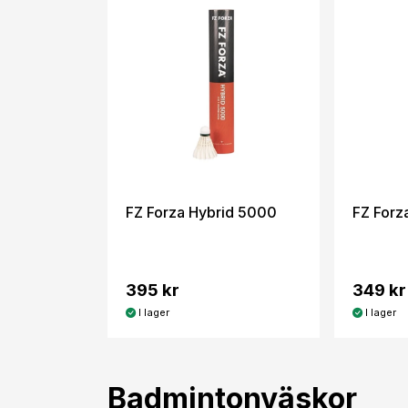
FZ Forza Hybrid 5000
FZ Forz
395 kr
349 kr
I lager
I lager
Badmintonväskor