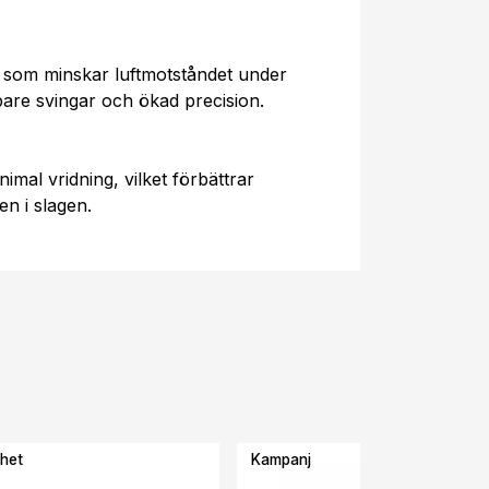
som minskar luftmotståndet under
bbare svingar och ökad precision.
imal vridning, vilket förbättrar
n i slagen.
het
Kampanj
-25%