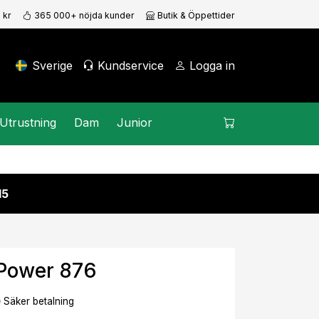
 kr
365 000+ nöjda kunder
Butik & Öppettider
Sverige
Kundservice
Logga in
Utrustning
Dam
Junior
15
 Power 876
Säker betalning