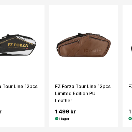
a Tour Line 12pcs
FZ Forza Tour Line 12pcs
F
Limited Edition PU
Leather
r
1 499 kr
1
I lager