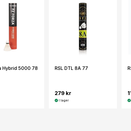
a Hybrid 5000 78
RSL DTL 8A 77
R
279 kr
1
I lager