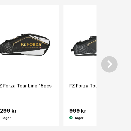
Z Forza Tour Line 15pcs
FZ Forza Tour Line 6pcs
 299 kr
999 kr
I lager
I lager