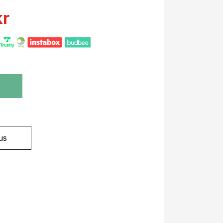
kr
?
us