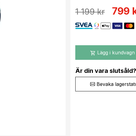
799 
1 199 kr
Lägg i kundvagn
shopping_cart
Är din vara slutsåld
Bevaka lagerstat