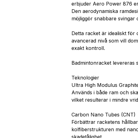
erbjuder Aero Power 876 ena
Den aerodynamiska ramdesign
möjliggör snabbare svingar 
Detta racket är idealiskt för 
avancerad nivå som vill domi
exakt kontroll.
Badmintonracket levereras s
Teknologier
Ultra High Modulus Graphit
Används i både ram och skaf
vilket resulterar i mindre vri
Carbon Nano Tubes (CNT)
Förbättrar racketens hållba
kolfiberstrukturen med nano
skadetålighet.