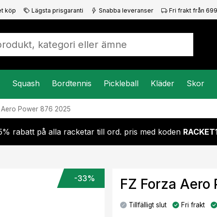
t köp
Lägsta prisgaranti
Snabba leveranser
Fri frakt från 699
Squash
Bordtennis
Pickleball
Kläder
Skor
a
Aero Power 876 2025
5% rabatt på alla racketar till ord. pris med koden
RACKET
-33%
FZ Forza Aero
Tillfälligt slut
Fri frakt