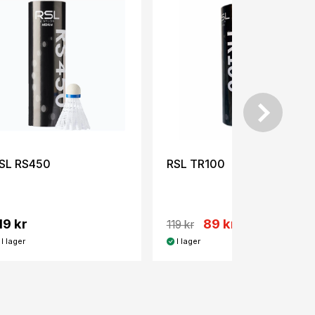
SL RS450
RSL TR100
19 kr
89 kr
119 kr
I lager
I lager