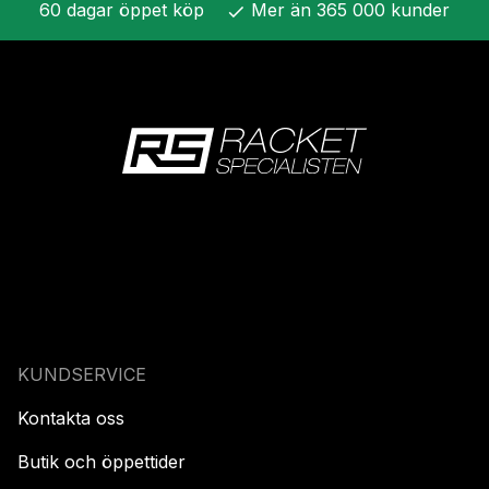
60 dagar öppet köp
Mer än 365 000 kunder
check
KUNDSERVICE
Kontakta oss
Butik och öppettider