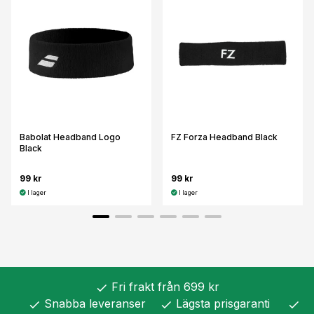
Babolat Headband Logo
FZ Forza Headband Black
Black
99 kr
99 kr
I lager
I lager
Fri frakt från 699 kr
check
Snabba leveranser
Lägsta prisgaranti
check
check
check