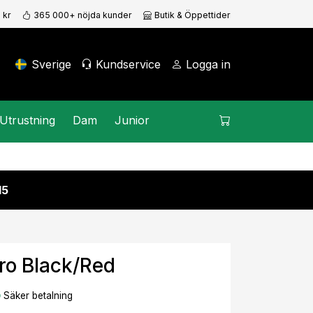
 kr
365 000+ nöjda kunder
Butik & Öppettider
Sverige
Kundservice
Logga in
Utrustning
Dam
Junior
15
ro Black/Red
Säker betalning