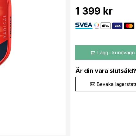
1 399 kr
Lägg i kundvagn
shopping_cart
Är din vara slutsåld
Bevaka lagerstat