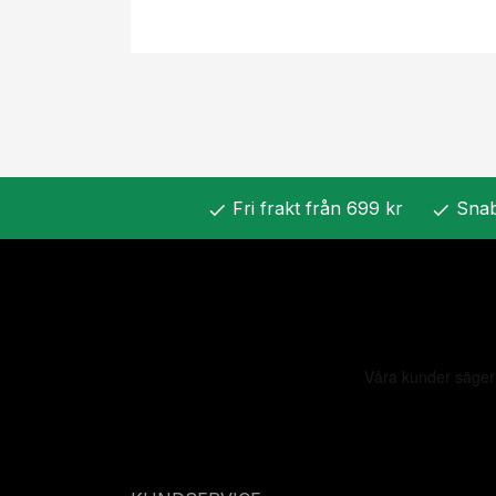
Fri frakt från 699 kr
Snab
check
check