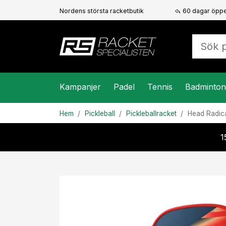
Nordens största racketbutik
60 dagar öppe
Kampanjer
Padel
Tennis
Badminton
Hem
Pickleball
Pickleballracket
Head
Radic
1