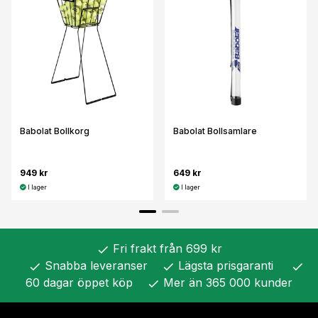
Babolat Bollkorg
Babolat Bollsamlare
949 kr
649 kr
I lager
I lager
Fri frakt från 699 kr
check
Snabba leveranser
Lägsta prisgaranti
check
check
check
60 dagar öppet köp
Mer än 365 000 kunder
check