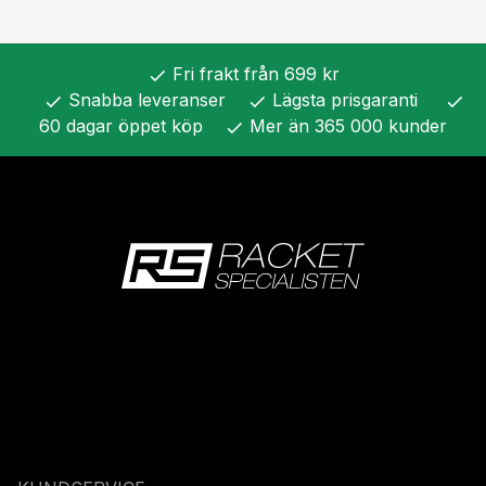
Fri frakt från 699 kr
check
Snabba leveranser
Lägsta prisgaranti
check
check
check
60 dagar öppet köp
Mer än 365 000 kunder
check