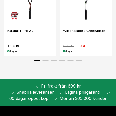
Karakal T Pro 2.2
Wilson Blade L Green/Black
1 595 kr
899 kr
1 449 kr
I lager
I lager
Fri frakt från 699 kr
check
Snabba leveranser
Lägsta prisgaranti
check
check
check
60 dagar öppet köp
Mer än 365 000 kunder
check