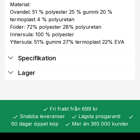
Material:
Ovandel: 51 % polyester 25 % gummi 20 %
termoplast 4 % polyuretan
Foder: 72% polyester 28% polyuretan
Innersula: 100 % polyester
Yttersula: 51% gummi 27% termoplast 22% EVA
Specifikation
Lager
Fri frakt från 699 kr
check
Snabba leveranser
Lägsta prisgaranti
check
check
check
60 dagar öppet köp
Mer än 365 000 kunder
check