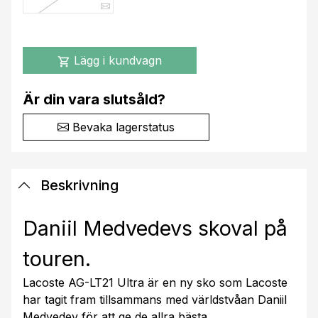
Lägg i kundvagn
shopping_cart
Är din vara slutsåld?
Bevaka lagerstatus
Beskrivning
Daniil Medvedevs skoval på
touren.
Lacoste AG-LT21 Ultra är en ny sko som Lacoste
har tagit fram tillsammans med världstvåan Daniil
Medvedev för att ge de allra bästa