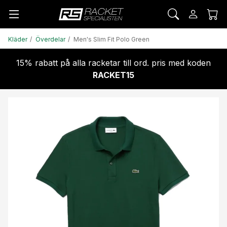
Kläder
Överdelar
Men's Slim Fit Polo Green
15% rabatt på alla racketar till ord. pris med koden
RACKET15