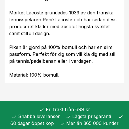
Märket Lacoste grundades 1933 av den franska
tennisspelaren René Lacoste och har sedan dess
producerat kläder med absolut högsta kvalitet
samt stilfull design.
Piken är gjord på 100% bomull och har en slim
passform. Perfekt för dig som vill klä dig med stil
på tennis/padelbanan eller i vardagen.
Material: 100% bomull.
Fri frakt från 699 kr
check
Snabba leveranser
Lägsta prisgaranti
check
check
check
60 dagar öppet köp
Mer än 365 000 kunder
check