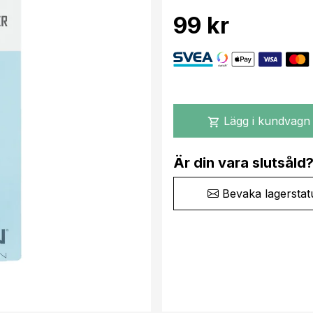
99 kr
Lägg i kundvagn
shopping_cart
Är din vara slutsåld
Bevaka lagerstat