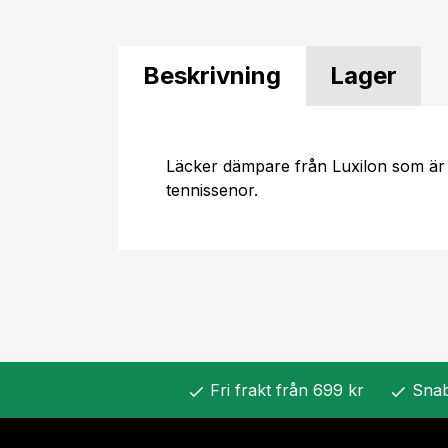
Beskrivning
Lager
Läcker dämpare från Luxilon som är
tennissenor.
Fri frakt från 699 kr
Snab
check
check