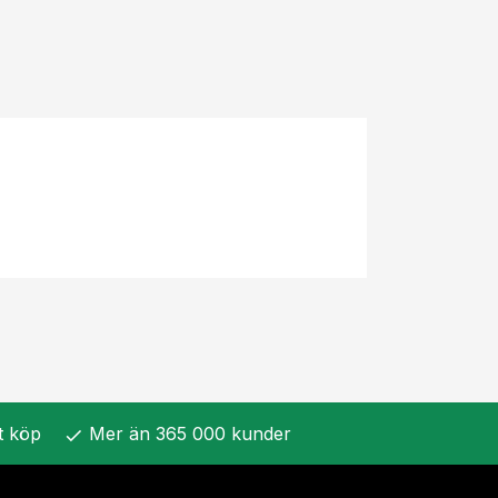
t köp
Mer än 365 000 kunder
check