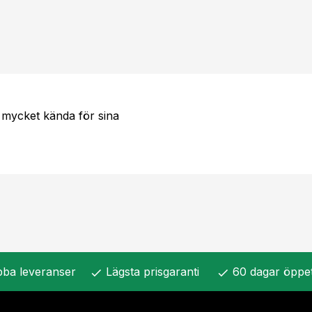
 mycket kända för sina
ba leveranser
Lägsta prisgaranti
60 dagar öppe
check
check