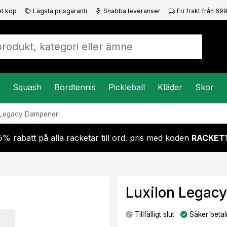
t köp
Lägsta prisgaranti
Snabba leveranser
Fri frakt från 699
Squash
Bordtennis
Pickleball
Kläder
Skor
Legacy Dampener
5% rabatt på alla racketar till ord. pris med koden
RACKET
Luxilon Legac
Tillfälligt slut
Säker betal