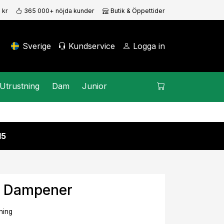
 kr
365 000+ nöjda kunder
Butik & Öppettider
Sverige
Kundservice
Logga in
Utrustning
Dam
Junior
15
y Dampener
ning