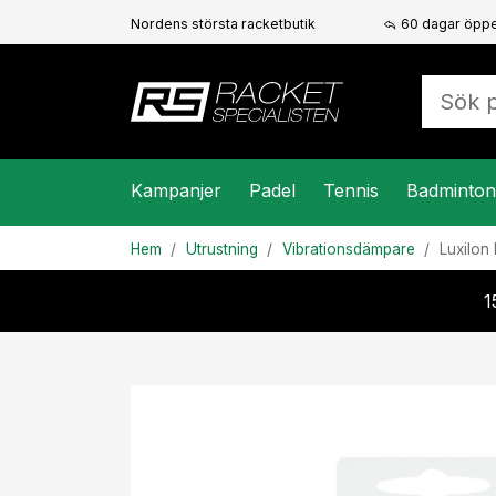
Nordens största racketbutik
60 dagar öppe
Kampanjer
Padel
Tennis
Badminton
Hem
Utrustning
Vibrationsdämpare
Luxilon
1