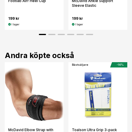
Footlab Airr Heel Cup
McDavid Ankle Support
Sleeve Elastic
199 kr
199 kr
I lager
I lager
Andra köpte också
Bästsäljare
-16%
McDavid Elbow Strap with
Toalson Ultra Grip 3-pack