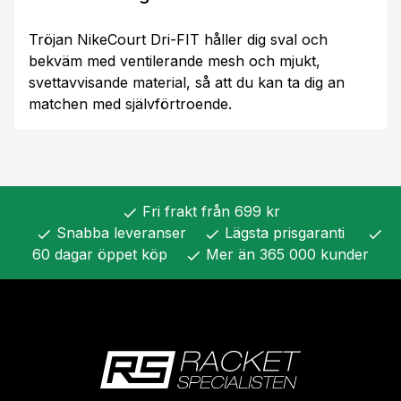
Tröjan NikeCourt Dri-FIT håller dig sval och
bekväm med ventilerande mesh och mjukt,
svettavvisande material, så att du kan ta dig an
matchen med självförtroende.
Fri frakt från 699 kr
check
Snabba leveranser
Lägsta prisgaranti
check
check
check
60 dagar öppet köp
Mer än 365 000 kunder
check