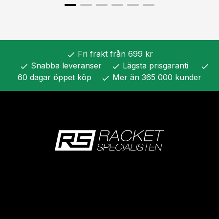
Fri frakt från 699 kr
check
Snabba leveranser
Lägsta prisgaranti
check
check
check
60 dagar öppet köp
Mer än 365 000 kunder
check