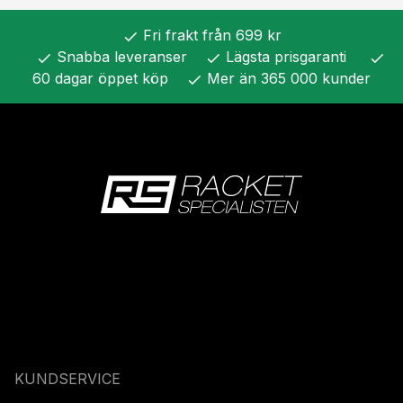
Fri frakt från 699 kr
check
Snabba leveranser
Lägsta prisgaranti
check
check
check
60 dagar öppet köp
Mer än 365 000 kunder
check
KUNDSERVICE