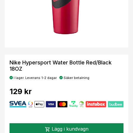
Nike Hypersport Water Bottle Red/Black
18OZ
I lager. Leverans 1-2 dagar.
Säker betalning
129 kr
Lägg i kundvagn
shopping_cart