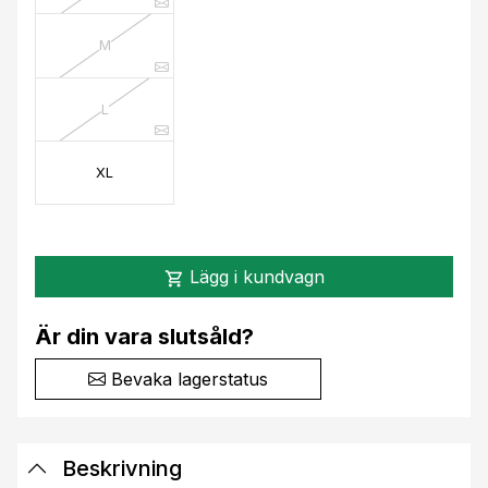
M
L
XL
Lägg i kundvagn
shopping_cart
Är din vara slutsåld?
Bevaka lagerstatus
Beskrivning