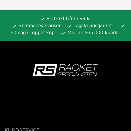
Fri frakt från 699 kr
check
Snabba leveranser
Lägsta prisgaranti
check
check
check
60 dagar öppet köp
Mer än 365 000 kunder
check
KUNDSERVICE