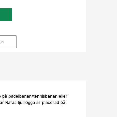
?
us
 på padelbanan/tennisbanan eller
där Rafas tjurlogga är placerad på