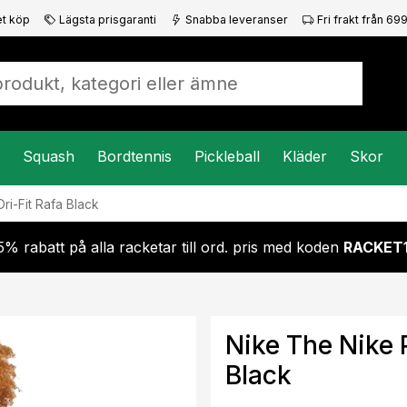
t köp
Lägsta prisgaranti
Snabba leveranser
Fri frakt från 699
Squash
Bordtennis
Pickleball
Kläder
Skor
ri-Fit Rafa Black
5% rabatt på alla racketar till ord. pris med koden
RACKET
Nike The Nike P
Black