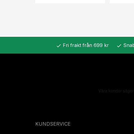
Fri frakt från 699 kr
Snab
check
check
KUNDSERVICE