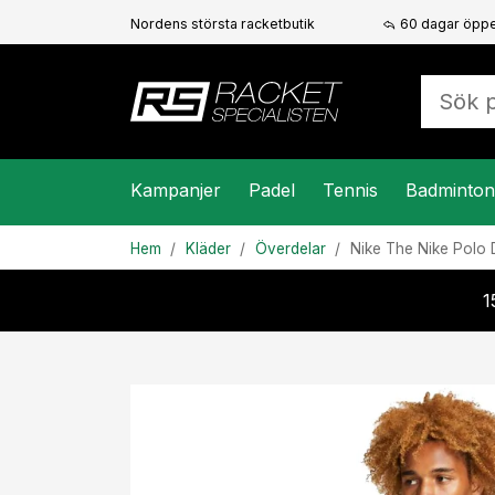
Nordens största racketbutik
60 dagar öppe
Kampanjer
Padel
Tennis
Badminton
Hem
Kläder
Överdelar
Nike
The Nike Polo D
1