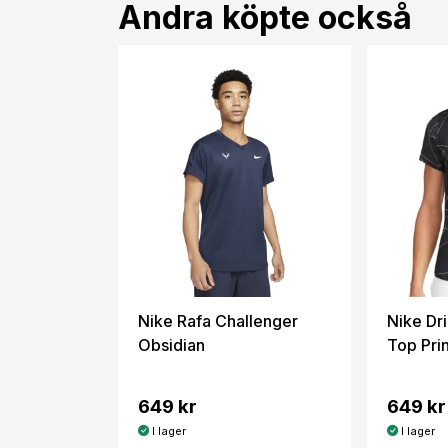
Andra köpte också
Nike Rafa Challenger
Nike Dr
Obsidian
Top Pri
649 kr
649 kr
I lager
I lager