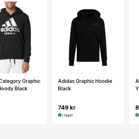
Category Graphic
Adidas Graphic Hoodie
A
Hoody Black
Black
Y
749 kr
8
I lager