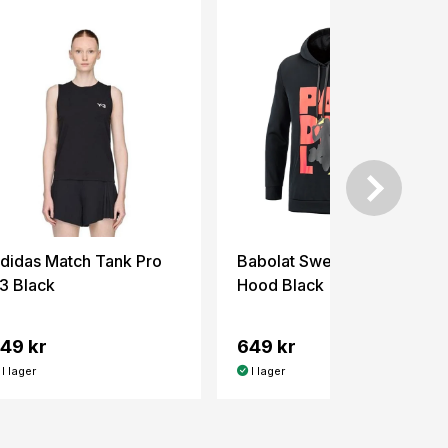
didas Match Tank Pro
Babolat Sweat Padel
3 Black
Hood Black
49 kr
649 kr
I lager
I lager