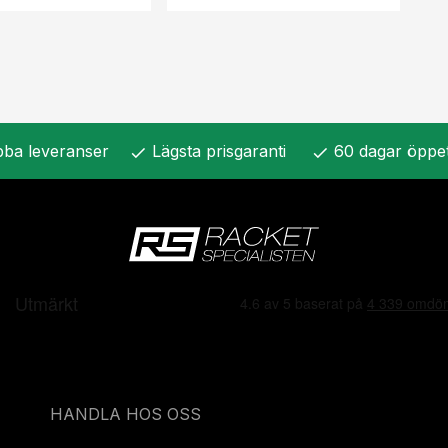
ba leveranser
Lägsta prisgaranti
60 dagar öppe
check
check
HANDLA HOS OSS