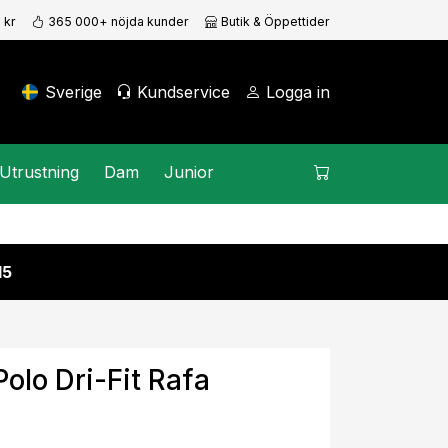
 kr
365 000+ nöjda kunder
Butik & Öppettider
Sverige
Kundservice
Logga in
Utrustning
Dam
Junior
15
olo Dri-Fit Rafa