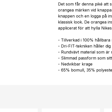
Det som får denna piké att s
orangea märken vid knappar
knappen och en logga på in
klassisk look. De orangea i
applicerat för att hylla Nik
- Tillverkad i 100% hållbara 
- Dri-FIT-tekniken håller dig
- Rundvävt material som är m
- Slimmad passform som sitt
- Nedvikbar krage
- 65% bomull, 35% polyeste