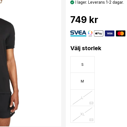
I lager. Leverans 1-2 dagar.
749 kr
Välj storlek
S
M
L
XL