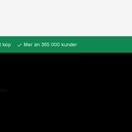
t köp
Mer än 365 000 kunder
check