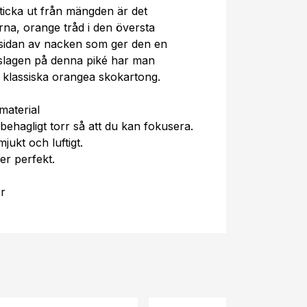
ticka ut från mängden är det
na, orange tråd i den översta
sidan av nacken som ger den en
nslagen på denna piké har man
es klassiska orangea skokartong.
material
 behagligt torr så att du kan fokusera.
jukt och luftigt.
er perfekt.
r