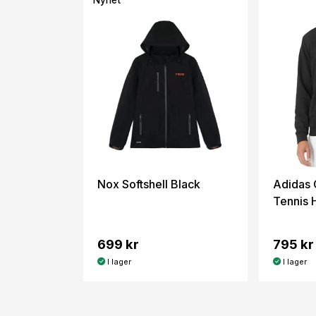
Nyhet
Nox Softshell Black
Adidas 
Tennis 
699 kr
795 kr
I lager
I lager