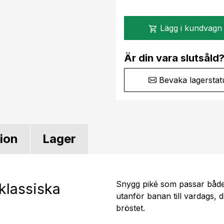
Lägg i kundvagn
shopping_cart
Är din vara slutsåld
Bevaka lagerstat
tion
Lager
Snygg piké som passar både
klassiska
utanför banan till vardags, 
bröstet.