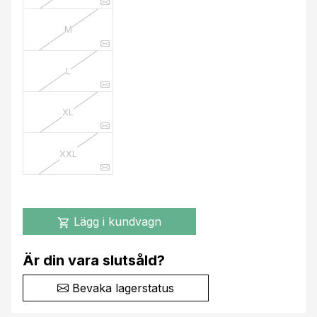
M
L
XL
XXL
Lägg i kundvagn
shopping_cart
Är din vara slutsåld?
Bevaka lagerstatus