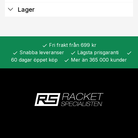
Lager
Fri frakt från 699 kr
check
Snabba leveranser
Lägsta prisgaranti
check
check
check
60 dagar öppet köp
Mer än 365 000 kunder
check