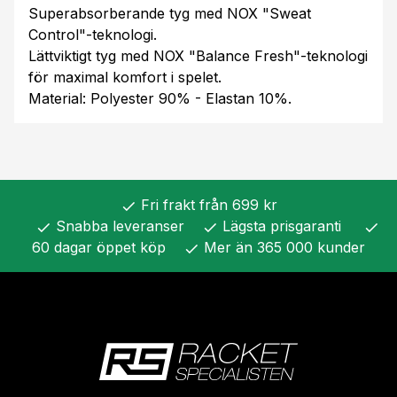
Superabsorberande tyg med NOX "Sweat
Control"-teknologi.
Lättviktigt tyg med NOX "Balance Fresh"-teknologi
för maximal komfort i spelet.
Material: Polyester 90% - Elastan 10%.
Fri frakt från 699 kr
check
Snabba leveranser
Lägsta prisgaranti
check
check
check
60 dagar öppet köp
Mer än 365 000 kunder
check