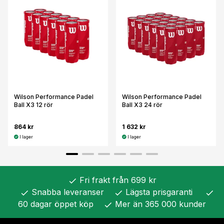
Wilson Performance Padel
Wilson Performance Padel
Ball X3 12 rör
Ball X3 24 rör
864 kr
1 632 kr
I lager
I lager
Fri frakt från 699 kr
check
Snabba leveranser
Lägsta prisgaranti
check
check
check
60 dagar öppet köp
Mer än 365 000 kunder
check