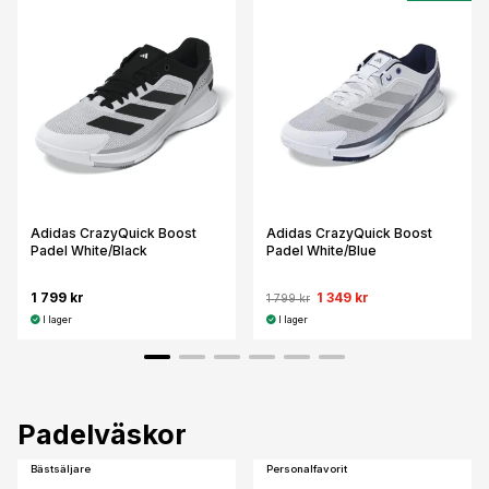
Adidas CrazyQuick Boost
Adidas CrazyQuick Boost
Padel White/Black
Padel White/Blue
1 799 kr
1 349 kr
1 799 kr
I lager
I lager
Padelväskor
Bästsäljare
Personalfavorit